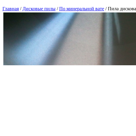
Главная
/
Дисковые пилы
/
По минеральной вате
/
Пила дискова