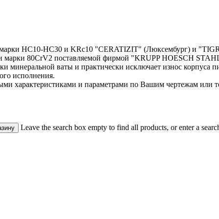
а марки HC10-HC30 и KRc10 "CERATIZIT" (Люксембург) и "TIGR
тали марки 80CrV2 поставляемой фирмой "KRUPP HOESCH STAHL
зки минеральной ваты и практически исключает износ корпуса п
ного исполнения.
ыми характеристиками и параметрами по Вашим чертежам или т
Leave the search box empty to find all products, or enter a search