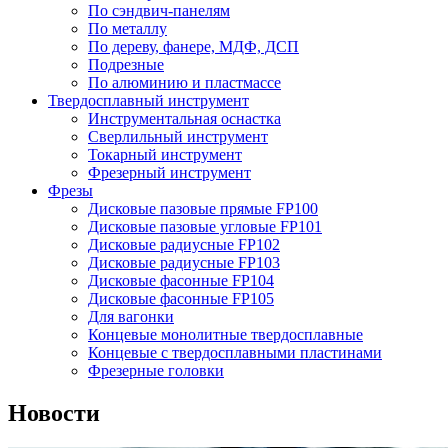
По сэндвич-панелям
По металлу
По дереву, фанере, МДФ, ДСП
Подрезные
По алюминию и пластмассе
Твердосплавный инструмент
Инструментальная оснастка
Сверлильный инструмент
Токарный инструмент
Фрезерный инструмент
Фрезы
Дисковые пазовые прямые FP100
Дисковые пазовые угловые FP101
Дисковые радиусные FP102
Дисковые радиусные FP103
Дисковые фасонные FP104
Дисковые фасонные FP105
Для вагонки
Концевые монолитные твердосплавные
Концевые с твердосплавными пластинами
Фрезерные головки
Новости