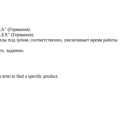
A" (Германия).
EX" (Германия).
илы под зубом, соответственно, увеличивает время работы
ех. заданию.
 term to find a specific product.