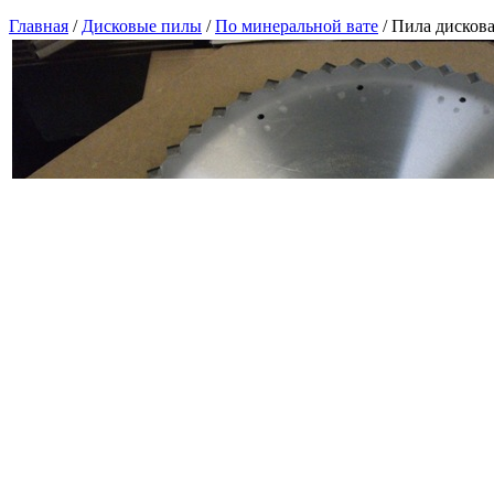
Главная
/
Дисковые пилы
/
По минеральной вате
/
Пила дискова