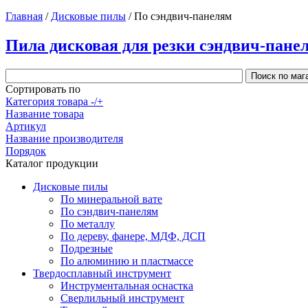
Главная
/
Дисковые пилы
/
По сэндвич-панелям
Пила дисковая для резки сэндвич-пане
Сортировать по
Категория товара -/+
Название товара
Артикул
Название производителя
Порядок
Каталог продукции
Дисковые пилы
По минеральной вате
По сэндвич-панелям
По металлу
По дереву, фанере, МДФ, ДСП
Подрезные
По алюминию и пластмассе
Твердосплавный инструмент
Инструментальная оснастка
Сверлильный инструмент