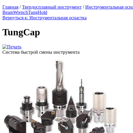
Главная
/
Твердосплавный инструмент
/
Инструментальная осн
BeamWrench
TungHold
Вернуться к: Инструментальная оснастка
TungCap
Система быстрой смены инструмента