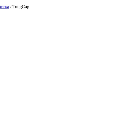
астка
/
TungCap