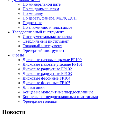
По минеральной вате
По сэндвич-панелям
По металлу
По дереву, фанере, МДФ, ДСП
Подрезные
По алюминию и пластмассе
Твердосплавный инструмент
Инструментальная оснастка
Сверлильный инструмент
Токарный инструмент
Фрезерный инструмент
Фрезы
Дисковые пазовые прямые FP100
Дисковые пазовые угловые FP101
Дисковые радиусные FP102
Дисковые радиусные FP103
Дисковые фасонные FP104
Дисковые фасонные FP105
Для вагонки
Концевые монолитные твердосплавные
Концевые с твердосплавными пластинами
Фрезерные головки
Новости