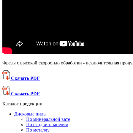
Фрезы с высокой скоростью обработки - исключительная прод
Скачать PDF
Скачать PDF
Каталог продукции
Дисковые пилы
По минеральной вате
По сэндвич-панелям
По металлу