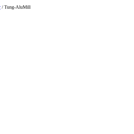
т
/
Tung-AluMill