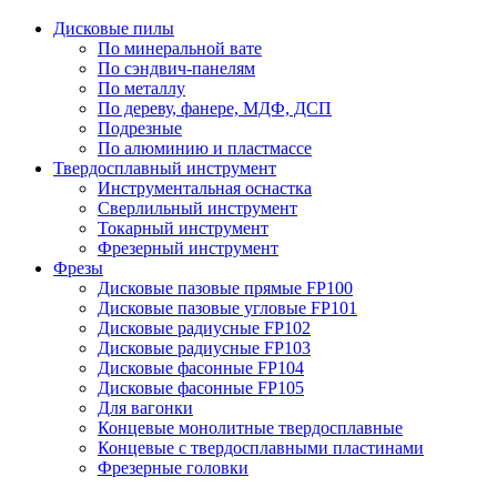
Дисковые пилы
По минеральной вате
По сэндвич-панелям
По металлу
По дереву, фанере, МДФ, ДСП
Подрезные
По алюминию и пластмассе
Твердосплавный инструмент
Инструментальная оснастка
Сверлильный инструмент
Токарный инструмент
Фрезерный инструмент
Фрезы
Дисковые пазовые прямые FP100
Дисковые пазовые угловые FP101
Дисковые радиусные FP102
Дисковые радиусные FP103
Дисковые фасонные FP104
Дисковые фасонные FP105
Для вагонки
Концевые монолитные твердосплавные
Концевые с твердосплавными пластинами
Фрезерные головки