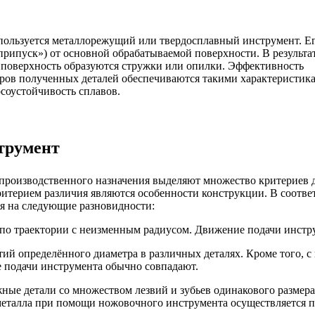
спользуется металлорежущий или твердосплавный инструмент. Е
припуск») от основной обрабатываемой поверхности. В результа
 поверхность образуются стружки или опилки. Эффективность
тров полученных деталей обеспечиваются такими характеристик
соустойчивость сплавов.
трумент
производственного назначения выделяют множество критериев 
итерием различия являются особенности конструкции. В соотве
я на следующие разновидности:
по траектории с неизменным радиусом. Движение подачи инстру
стий определённого диаметра в различных деталях. Кроме того
е подачи инструмента обычно совпадают.
ные детали со множеством лезвий и зубьев одинакового размера
ка металла при помощи ножовочного инструмента осуществляется